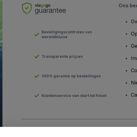
Ons bed
Ov
Beveiligingscontroles van
Op
wereldklasse
Ge
Transparente prijzen
In
Co
100% garantie op bestellingen
Ni
Ca
Klantenservice van start tot finish
Copyright © viagogo GmbH 2026
Bedrijfsgegevens