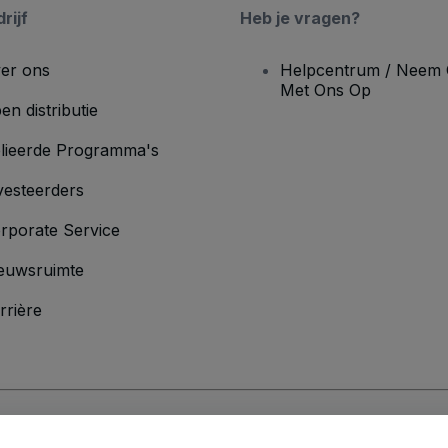
rijf
Heb je vragen?
er ons
Helpcentrum / Neem 
Met Ons Op
en distributie
lieerde Programma's
vesteerders
rporate Service
euwsruimte
rrière