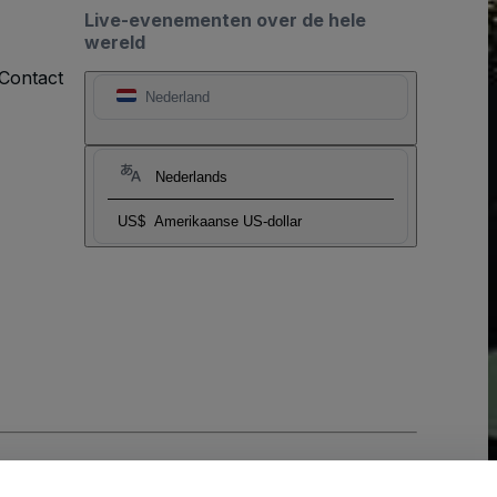
Live-evenementen over de hele
wereld
Contact
Nederland
Nederlands
US$
Amerikaanse US-dollar