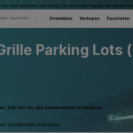
n en doorverkopen van tickets. De doorverkoopprijs van tickets kan 
Ontdekken
Verkopen
Favorieten
Grille Parking Lots 
en. Klik hier om alle evenementen te bekijken.
n rechtstreeks in je inbox