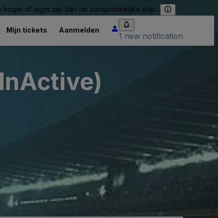
hoger of lager zijn dan de oorspronkelijke prijs.
Mijn tickets
Aanmelden
1 new notification
(InActive)