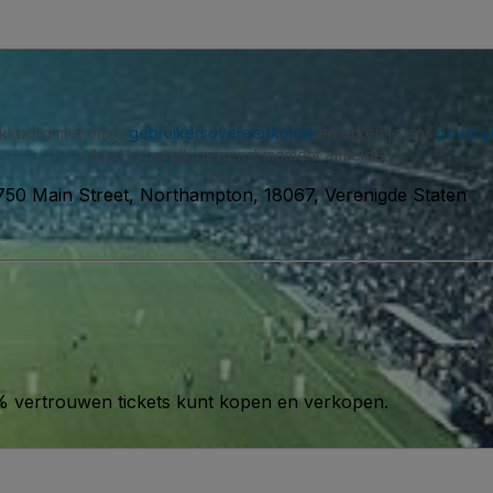
 akkoord met onze
gebruikersovereenkomst
en erken je ons
privacy
kunt je op elk gewenst moment afmelden.
750 Main Street, Northampton, 18067, Verenigde Staten
00% vertrouwen tickets kunt kopen en verkopen.