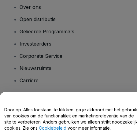
Over ons
Open distributie
Gelieerde Programma's
Investeerders
Corporate Service
Nieuwsruimte
Carrière
Heb je vragen?
Door op ‘Alles toestaan’ te klikken, ga je akkoord met het gebrui
van cookies om de functionaliteit en marketingrelevantie van de
Helpcentrum / Neem Contact Met Ons Op
site te verbeteren. Anders gebruiken we alleen strikt noodzakelij
cookies. Zie ons
Cookiebeleid
voor meer informatie.