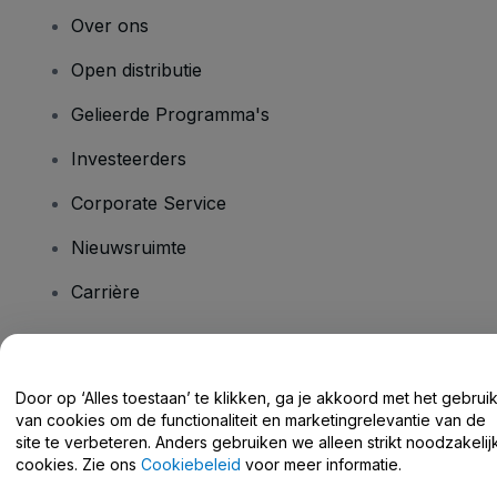
Over ons
Open distributie
Gelieerde Programma's
Investeerders
Corporate Service
Nieuwsruimte
Carrière
Heb je vragen?
Door op ‘Alles toestaan’ te klikken, ga je akkoord met het gebrui
van cookies om de functionaliteit en marketingrelevantie van de
Helpcentrum / Neem Contact Met Ons Op
site te verbeteren. Anders gebruiken we alleen strikt noodzakelij
cookies. Zie ons
Cookiebeleid
voor meer informatie.