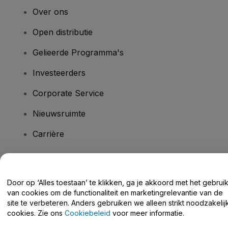
Over ons
Open distributie
Gelieerde Programma's
Investeerders
Corporate Service
Nieuwsruimte
Carrière
Heb je vragen?
Door op ‘Alles toestaan’ te klikken, ga je akkoord met het gebrui
van cookies om de functionaliteit en marketingrelevantie van de
Helpcentrum / Neem Contact Met Ons Op
site te verbeteren. Anders gebruiken we alleen strikt noodzakelij
cookies. Zie ons
Cookiebeleid
voor meer informatie.