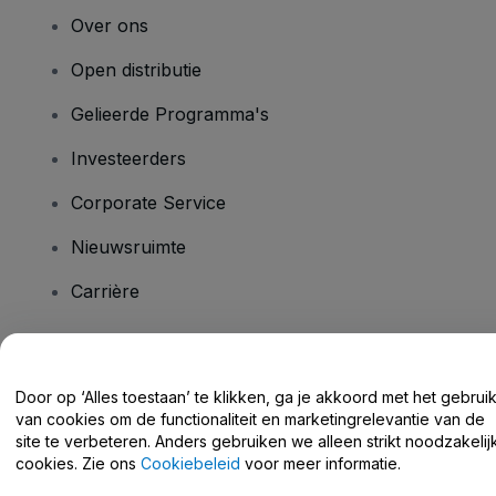
Over ons
Open distributie
Gelieerde Programma's
Investeerders
Corporate Service
Nieuwsruimte
Carrière
Heb je vragen?
Door op ‘Alles toestaan’ te klikken, ga je akkoord met het gebrui
van cookies om de functionaliteit en marketingrelevantie van de
Helpcentrum / Neem Contact Met Ons Op
site te verbeteren. Anders gebruiken we alleen strikt noodzakelij
cookies. Zie ons
Cookiebeleid
voor meer informatie.