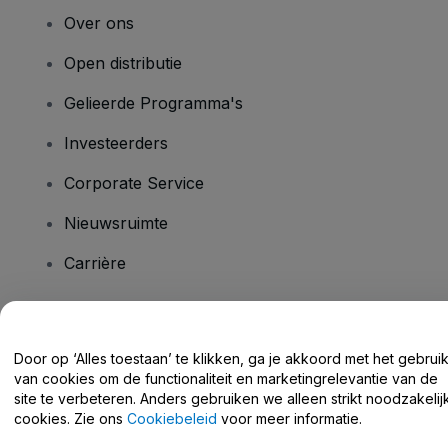
Over ons
Open distributie
Gelieerde Programma's
Investeerders
Corporate Service
Nieuwsruimte
Carrière
Heb je vragen?
Door op ‘Alles toestaan’ te klikken, ga je akkoord met het gebrui
van cookies om de functionaliteit en marketingrelevantie van de
Helpcentrum / Neem Contact Met Ons Op
site te verbeteren. Anders gebruiken we alleen strikt noodzakelij
cookies. Zie ons
Cookiebeleid
voor meer informatie.