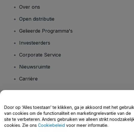
Over ons
Open distributie
Gelieerde Programma's
Investeerders
Corporate Service
Nieuwsruimte
Carrière
Heb je vragen?
Door op ‘Alles toestaan’ te klikken, ga je akkoord met het gebrui
van cookies om de functionaliteit en marketingrelevantie van de
Helpcentrum / Neem Contact Met Ons Op
site te verbeteren. Anders gebruiken we alleen strikt noodzakelij
cookies. Zie ons
Cookiebeleid
voor meer informatie.