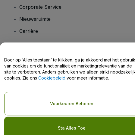
Corporate Service
Nieuwsruimte
Carrière
Heb je vragen?
Door op ‘Alles toestaan’ te klikken, ga je akkoord met het gebrui
van cookies om de functionaliteit en marketingrelevantie van de
Helpcentrum / Neem Contact Met Ons Op
site te verbeteren. Anders gebruiken we alleen strikt noodzakelij
cookies. Zie ons
Cookiebeleid
voor meer informatie.
Copyright © viagogo GmbH 2026
Bedrijfsgegevens
Voorkeuren Beheren
Door deze website te gebruiken, accepteer je de
Algemene
voorwaarden
en
Privacybeleid
en het
cookiebeleid
en
privacybeleid voor mobiel
Deel mijn persoonsgegevens niet / Uw privacykeuzes
Sta Alles Toe