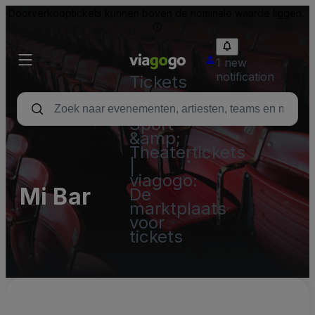
Doorverkooptickets kunnen boven de nominale waarde liggen.
1 new
notification
Tickets
-
Concert,
Sport
&amp;
Theatertickets
|
viagogo:
Mi Bar
De
marktplaats
voor
tickets