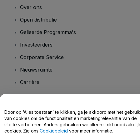
Over ons
Open distributie
Gelieerde Programma's
Investeerders
Corporate Service
Nieuwsruimte
Carrière
Heb je vragen?
Door op ‘Alles toestaan’ te klikken, ga je akkoord met het gebrui
van cookies om de functionaliteit en marketingrelevantie van de
Helpcentrum / Neem Contact Met Ons Op
site te verbeteren. Anders gebruiken we alleen strikt noodzakelij
cookies. Zie ons
Cookiebeleid
voor meer informatie.