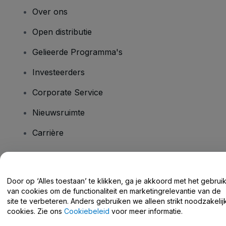
Over ons
Open distributie
Gelieerde Programma's
Investeerders
Corporate Service
Nieuwsruimte
Carrière
Heb je vragen?
Door op ‘Alles toestaan’ te klikken, ga je akkoord met het gebrui
van cookies om de functionaliteit en marketingrelevantie van de
Helpcentrum / Neem Contact Met Ons Op
site te verbeteren. Anders gebruiken we alleen strikt noodzakelij
cookies. Zie ons
Cookiebeleid
voor meer informatie.