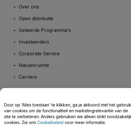
Over ons
Open distributie
Gelieerde Programma's
Investeerders
Corporate Service
Nieuwsruimte
Carrière
Heb je vragen?
Door op ‘Alles toestaan’ te klikken, ga je akkoord met het gebrui
van cookies om de functionaliteit en marketingrelevantie van de
Helpcentrum / Neem Contact Met Ons Op
site te verbeteren. Anders gebruiken we alleen strikt noodzakelij
cookies. Zie ons
Cookiebeleid
voor meer informatie.