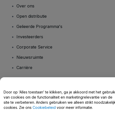
Over ons
Open distributie
Gelieerde Programma's
Investeerders
Corporate Service
Nieuwsruimte
Carrière
Heb je vragen?
Door op ‘Alles toestaan’ te klikken, ga je akkoord met het gebrui
van cookies om de functionaliteit en marketingrelevantie van de
Helpcentrum / Neem Contact Met Ons Op
site te verbeteren. Anders gebruiken we alleen strikt noodzakelij
cookies. Zie ons
Cookiebeleid
voor meer informatie.