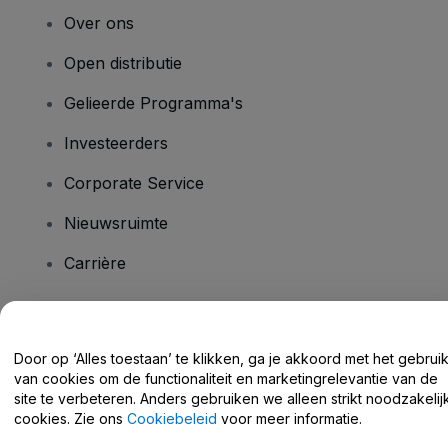
Over ons
Open distributie
Gelieerde Programma's
Investeerders
Corporate Service
Nieuwsruimte
Carrière
Heb je vragen?
Door op ‘Alles toestaan’ te klikken, ga je akkoord met het gebrui
van cookies om de functionaliteit en marketingrelevantie van de
Helpcentrum / Neem Contact Met Ons Op
site te verbeteren. Anders gebruiken we alleen strikt noodzakelij
cookies. Zie ons
Cookiebeleid
voor meer informatie.