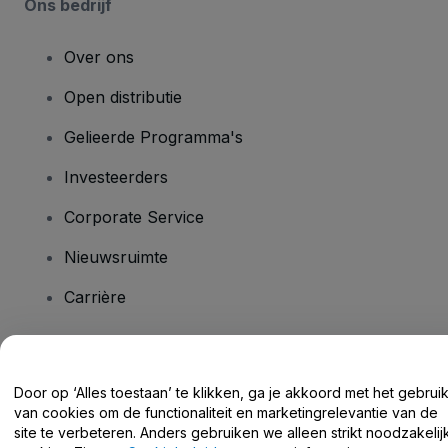
Ons bedrijf
Over ons
Open distributie
Gelieerde Programma's
Investeerders
Corporate Service
Nieuwsruimte
Carrière
Heb je vragen?
Door op ‘Alles toestaan’ te klikken, ga je akkoord met het gebrui
van cookies om de functionaliteit en marketingrelevantie van de
Helpcentrum / Neem Contact Met Ons Op
site te verbeteren. Anders gebruiken we alleen strikt noodzakelij