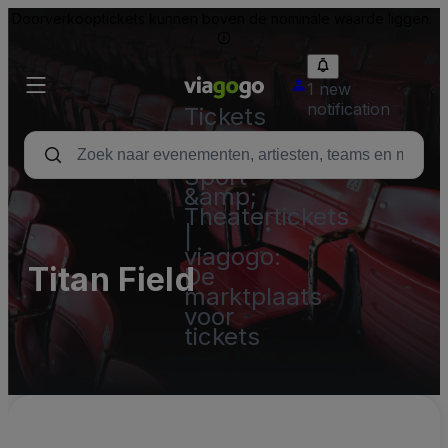
Doorverkooptickets kunnen boven de nominale waarde liggen.
1 new
notification
Tickets
-
Concert,
Sport
&amp;
Theatertickets
|
viagogo:
Titan Field
De
marktplaats
voor
tickets