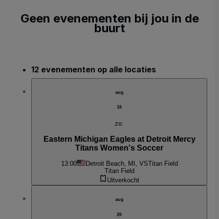
Geen evenementen bij jou in de
buurt
12 evenementen op alle locaties
aug
16
zo.
Eastern Michigan Eagles at Detroit Mercy
Titans Women's Soccer
13:00
Detroit Beach, MI, VS
Titan Field
Titan Field
Uitverkocht
aug
20