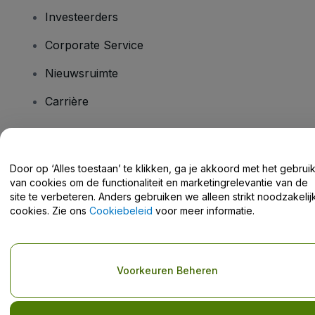
Investeerders
Corporate Service
Nieuwsruimte
Carrière
Heb je vragen?
Door op ‘Alles toestaan’ te klikken, ga je akkoord met het gebrui
van cookies om de functionaliteit en marketingrelevantie van de
Helpcentrum / Neem Contact Met Ons Op
site te verbeteren. Anders gebruiken we alleen strikt noodzakelij
cookies. Zie ons
Cookiebeleid
voor meer informatie.
Copyright © viagogo GmbH 2026
Bedrijfsgegevens
Voorkeuren Beheren
Door deze website te gebruiken, accepteer je de
Algemene
voorwaarden
en
Privacybeleid
en het
cookiebeleid
en
privacybeleid voor mobiel
Deel mijn persoonsgegevens niet / Uw privacykeuzes