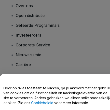
Over ons
Open distributie
Gelieerde Programma's
Investeerders
Corporate Service
Nieuwsruimte
Carrière
Heb je vragen?
Door op ‘Alles toestaan’ te klikken, ga je akkoord met het gebrui
van cookies om de functionaliteit en marketingrelevantie van de
Helpcentrum / Neem Contact Met Ons Op
site te verbeteren. Anders gebruiken we alleen strikt noodzakelij
cookies. Zie ons
Cookiebeleid
voor meer informatie.