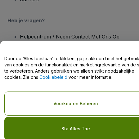
Heb je vragen?
Helpcentrum / Neem Contact Met Ons Op
Door op ‘Alles toestaan’ te klikken, ga je akkoord met het gebrui
van cookies om de functionaliteit en marketingrelevantie van de s
te verbeteren. Anders gebruiken we alleen strikt noodzakelijke
Copyright © viagogo GmbH 2026
Bedrijfsgegevens
cookies. Zie ons
Cookiebeleid
voor meer informatie.
Door deze website te gebruiken, accepteer je de
Algemene
voorwaarden
en
Privacybeleid
en het
cookiebeleid
en
privacybeleid voor mobiel
Deel mijn persoonsgegevens niet / Uw privacykeuzes
Voorkeuren Beheren
Sta Alles Toe