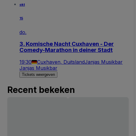
okt
15
do.
3. Komische Nacht Cuxhaven - Der
Comedy-Marathon in deiner Stadt
19:30
Cuxhaven, Duitsland
Janjas Musikbar
Janjas Musikbar
Tickets weergeven
Recent bekeken