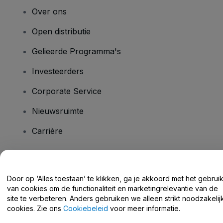
Over ons
Open distributie
Gelieerde Programma's
Investeerders
Corporate Service
Nieuwsruimte
Carrière
Heb je vragen?
Door op ‘Alles toestaan’ te klikken, ga je akkoord met het gebrui
van cookies om de functionaliteit en marketingrelevantie van de
Helpcentrum / Neem Contact Met Ons Op
site te verbeteren. Anders gebruiken we alleen strikt noodzakelij
cookies. Zie ons
Cookiebeleid
voor meer informatie.