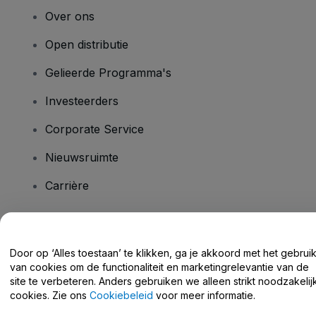
Over ons
Open distributie
Gelieerde Programma's
Investeerders
Corporate Service
Nieuwsruimte
Carrière
Heb je vragen?
Door op ‘Alles toestaan’ te klikken, ga je akkoord met het gebrui
van cookies om de functionaliteit en marketingrelevantie van de
Helpcentrum / Neem Contact Met Ons Op
site te verbeteren. Anders gebruiken we alleen strikt noodzakelij
cookies. Zie ons
Cookiebeleid
voor meer informatie.