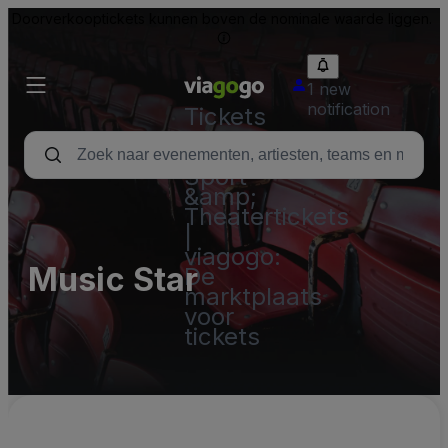
Doorverkooptickets kunnen boven de nominale waarde liggen.
1 new
notification
Tickets
-
Concert,
Sport
&amp;
Theatertickets
|
viagogo:
Music Star
De
marktplaats
voor
tickets