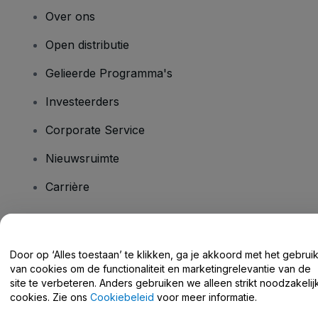
Over ons
Open distributie
Gelieerde Programma's
Investeerders
Corporate Service
Nieuwsruimte
Carrière
Heb je vragen?
Door op ‘Alles toestaan’ te klikken, ga je akkoord met het gebrui
van cookies om de functionaliteit en marketingrelevantie van de
Helpcentrum / Neem Contact Met Ons Op
site te verbeteren. Anders gebruiken we alleen strikt noodzakelij
cookies. Zie ons
Cookiebeleid
voor meer informatie.