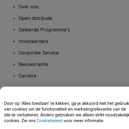
Over ons
Open distributie
Gelieerde Programma's
Investeerders
Corporate Service
Nieuwsruimte
Carrière
Heb je vragen?
Door op ‘Alles toestaan’ te klikken, ga je akkoord met het gebrui
van cookies om de functionaliteit en marketingrelevantie van de
Helpcentrum / Neem Contact Met Ons Op
site te verbeteren. Anders gebruiken we alleen strikt noodzakelij
cookies. Zie ons
Cookiebeleid
voor meer informatie.