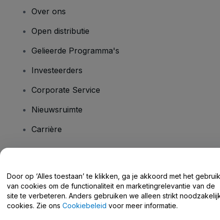
Over ons
Open distributie
Gelieerde Programma's
Investeerders
Corporate Service
Nieuwsruimte
Carrière
Heb je vragen?
Door op ‘Alles toestaan’ te klikken, ga je akkoord met het gebrui
van cookies om de functionaliteit en marketingrelevantie van de
Helpcentrum / Neem Contact Met Ons Op
site te verbeteren. Anders gebruiken we alleen strikt noodzakelij
cookies. Zie ons
Cookiebeleid
voor meer informatie.