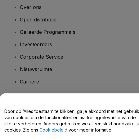
Over ons
Open distributie
Gelieerde Programma's
Investeerders
Corporate Service
Nieuwsruimte
Carrière
Heb je vragen?
Door op ‘Alles toestaan’ te klikken, ga je akkoord met het gebrui
van cookies om de functionaliteit en marketingrelevantie van de
Helpcentrum / Neem Contact Met Ons Op
site te verbeteren. Anders gebruiken we alleen strikt noodzakelij
cookies. Zie ons
Cookiebeleid
voor meer informatie.