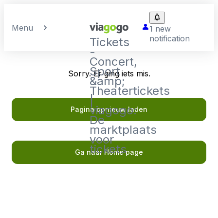
Menu
1 new
notification
Tickets
-
Concert,
Sport
Sorry. Er ging iets mis.
&amp;
Theatertickets
|
viagogo:
Pagina opnieuw laden
De
marktplaats
voor
tickets
Ga naar Home page