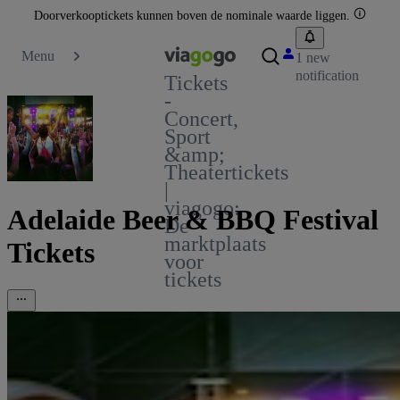
Doorverkooptickets kunnen boven de nominale waarde liggen.
Menu
1 new
notification
Tickets
-
Concert,
Sport
&amp;
Theatertickets
|
viagogo:
Adelaide Beer & BBQ Festival
De
marktplaats
Tickets
voor
tickets