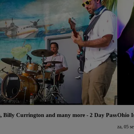
s, Billy Currington and many more - 2 Day Pass
Ohio I
za, 05 s