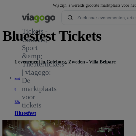
Wij zijn 's werelds grootste marktplaats voor he
Tickets -
Bluesfest Tickets
Concert,
Sport
1
&amp;
1 evenement in Goteborg, Zweden - Villa Belparc
Theatertickets
| viagogo:
aug
De
marktplaats
8
voor
za.
tickets
Bluesfest
15:00
Goteborg, Zweden
Villa Belparc
Villa Belparc