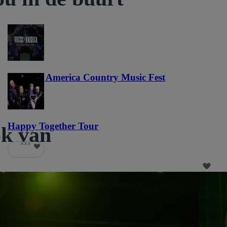
Voices of America Country Music Fest
36
Happy Together Tour
ok van
111