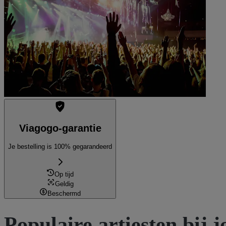
Vandaag
Tickets weergeven
Viagogo-garantie
Je bestelling is 100% gegarandeerd
Op tijd
Geldig
Beschermd
Populaire artiesten bij j