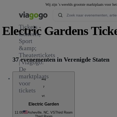
Wij zijn 's werelds grootste marktplaats voor he
Tickets -
Electric Gardens Tick
Concert,
Sport
1
&amp;
Theatertickets
37 evenementen in Verenigde Staten
| viagogo:
De
marktplaats
aug
voor
7
tickets
vr.
Electric Garden
11:00
Asheville, NC, VS
Third Room
Third Room