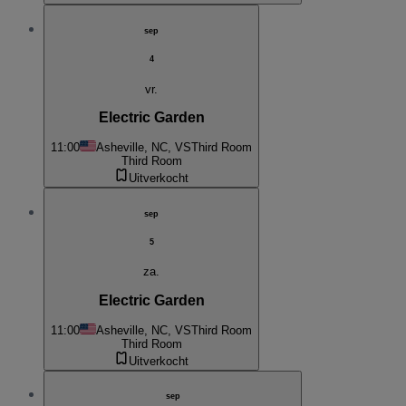
sep
4
vr.
Electric Garden
11:00
Asheville, NC, VS
Third Room
Third Room
Uitverkocht
sep
5
za.
Electric Garden
11:00
Asheville, NC, VS
Third Room
Third Room
Uitverkocht
sep