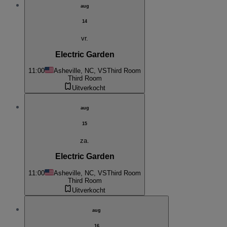
aug
14
vr.
Electric Garden
11:00
Asheville, NC, VS
Third Room
Third Room
Uitverkocht
aug
15
za.
Electric Garden
11:00
Asheville, NC, VS
Third Room
Third Room
Uitverkocht
aug
16