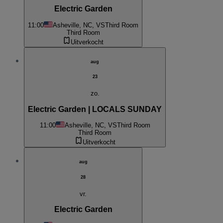
Electric Garden
11:00
Asheville, NC, VS
Third Room
Third Room
Uitverkocht
aug
23
zo.
Electric Garden | LOCALS SUNDAY
11:00
Asheville, NC, VS
Third Room
Third Room
Uitverkocht
aug
28
vr.
Electric Garden