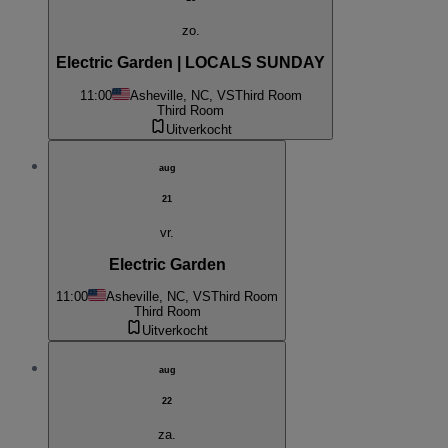
zo.
Electric Garden | LOCALS SUNDAY
11:00
Asheville, NC, VS
Third Room
Third Room
Uitverkocht
aug
21
vr.
Electric Garden
11:00
Asheville, NC, VS
Third Room
Third Room
Uitverkocht
aug
22
za.