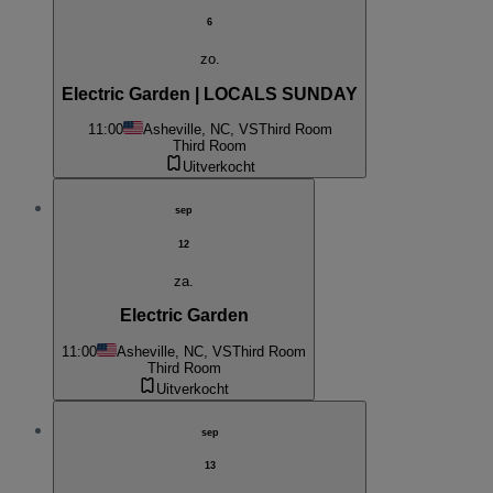
6
zo.
Electric Garden | LOCALS SUNDAY
11:00
Asheville, NC, VS
Third Room
Third Room
Uitverkocht
sep
12
za.
Electric Garden
11:00
Asheville, NC, VS
Third Room
Third Room
Uitverkocht
sep
13