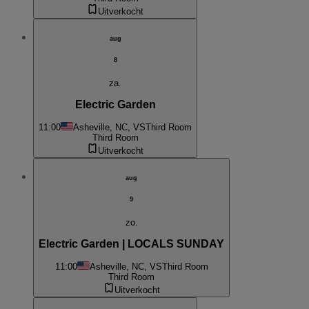
Uitverkocht
aug
8
za.
Electric Garden
11:00
Asheville, NC, VS
Third Room
Third Room
Uitverkocht
aug
9
zo.
Electric Garden | LOCALS SUNDAY
11:00
Asheville, NC, VS
Third Room
Third Room
Uitverkocht