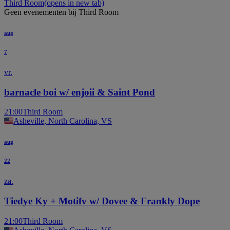
Third Room
(opens in new tab)
Geen evenementen bij Third Room
aug
7
vr.
barnacle boi w/ enjoii & Saint Pond
21:00
Third Room
Asheville, North Carolina, VS
aug
22
za.
Tiedye Ky + Motifv w/ Dovee & Frankly Dope
21:00
Third Room