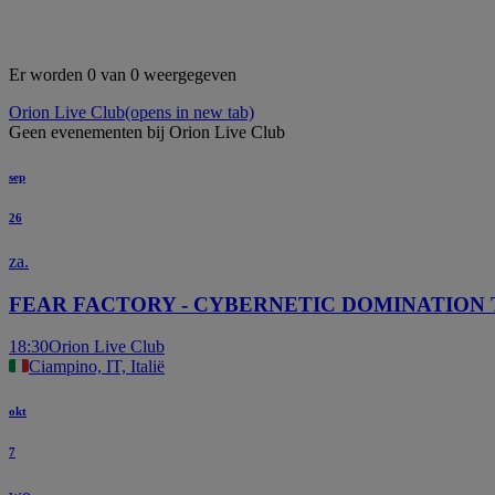
Er worden 0 van 0 weergegeven
Orion Live Club
(opens in new tab)
Geen evenementen bij Orion Live Club
sep
26
za.
FEAR FACTORY - CYBERNETIC DOMINATION
18:30
Orion Live Club
Ciampino, IT, Italië
okt
7