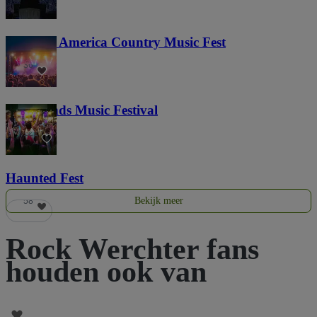
Voices of America Country Music Fest
36
Lost Lands Music Festival
121
Haunted Fest
Bekijk meer
58
Rock Werchter fans
houden ook van