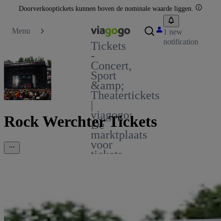
Doorverkooptickets kunnen boven de nominale waarde liggen.
Menu
1 new
notification
Tickets
-
Concert,
Sport
&amp;
Theatertickets
|
viagogo:
Rock Werchter Tickets
De
marktplaats
voor
tickets