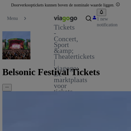
Doorverkooptickets kunnen boven de nominale waarde liggen.
Menu
1 new
notification
Tickets
-
Concert,
Sport
&amp;
Theatertickets
|
viagogo:
Belsonic Festival Tickets
De
marktplaats
voor
tickets