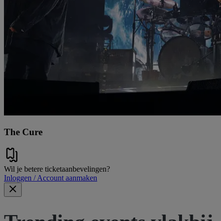
The Cure
Wil je betere ticketaanbevelingen?
Inloggen / Account aanmaken