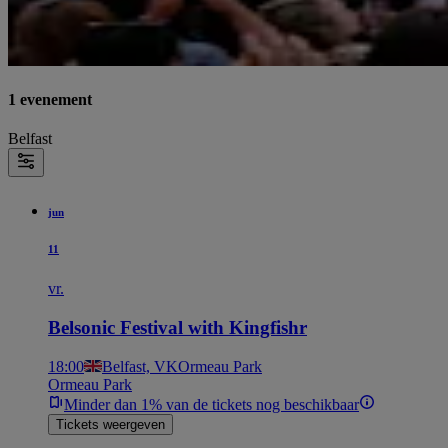
1 evenement
Belfast
jun
11
vr.
Belsonic Festival with Kingfishr
18:00
Belfast, VK
Ormeau Park
Ormeau Park
Minder dan 1% van de tickets nog beschikbaar
Tickets weergeven