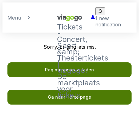
Menu
1 new
notification
Tickets
-
Concert,
Sport
Sorry. Er ging iets mis.
&amp;
Theatertickets
|
viagogo:
Pagina opnieuw laden
De
marktplaats
voor
tickets
Ga naar Home page