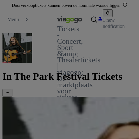
Doorverkooptickets kunnen boven de nominale waarde liggen.
Menu
1 new
notification
Tickets
-
Concert,
Sport
&amp;
Theatertickets
|
viagogo:
In The Park Festival Tickets
De
marktplaats
voor
tickets