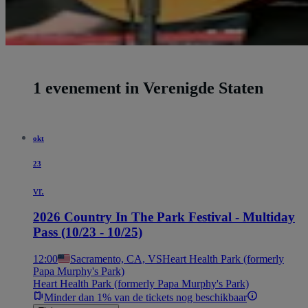
1 evenement in Verenigde Staten
okt
23
vr.
2026 Country In The Park Festival - Multiday
Pass (10/23 - 10/25)
12:00
Sacramento, CA, VS
Heart Health Park (formerly
Papa Murphy's Park)
Heart Health Park (formerly Papa Murphy's Park)
Minder dan 1% van de tickets nog beschikbaar