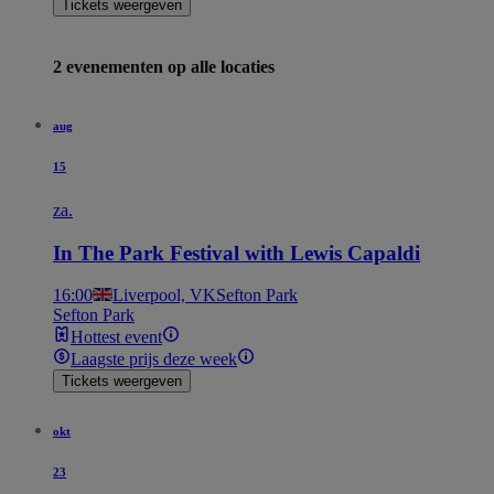
Tickets weergeven
2 evenementen op alle locaties
aug
15
za.
In The Park Festival with Lewis Capaldi
16:00
Liverpool, VK
Sefton Park
Sefton Park
Hottest event
Laagste prijs deze week
Tickets weergeven
okt
23