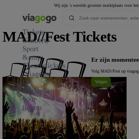
Wij zijn 's werelds grootste marktplaats voor he
Tickets -
MAD//Fest Tickets
Concert,
Sport
&amp;
Er zijn momentee
Theatertickets
Volg MAD//Fest op viagog
| viagogo:
De
Volgen
marktplaats
voor
tickets