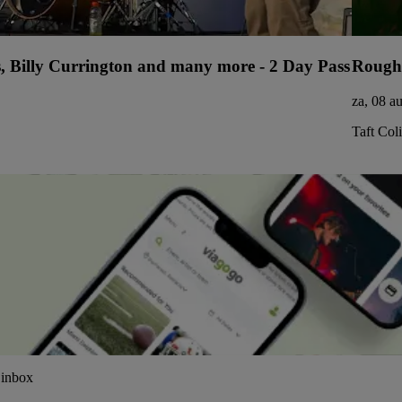
s, Billy Currington and many more - 2 Day Pass
Rough
za, 08 a
Taft Col
 inbox