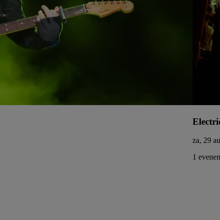
Electri
za, 29 a
1 evenem