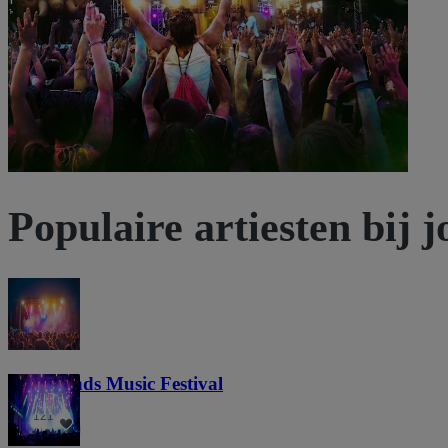
Tickets weergeven
Populaire artiesten bij j
Lost Lands Music Festival
121