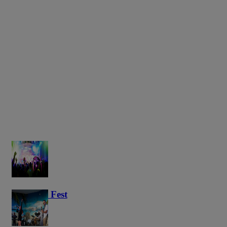
Haunted Fest
58