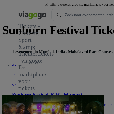
Wij zijn 's werelds grootste marktplaats voor he
Tickets -
Sunburn Festival Tick
Concert,
Sport
20
&amp;
1 evenement in Mumbai, India - Mahalaxmi Race Course 
Theatertickets
| viagogo:
dec
De
marktplaats
18
voor
vr.
tickets
Sunburn Festival 2026 - Mumbai
14:00
Mumbai, India
Mahalaxmi Race Course - Polo Ground
Mahalaxmi Race Course - Polo Ground