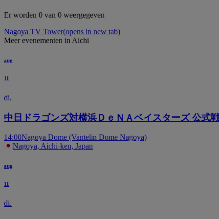
Er worden 0 van 0 weergegeven
Nagoya TV Tower
(opens in new tab)
Meer evenementen in Aichi
aug
11
di.
中日ドラゴンズ対横浜ＤｅＮＡベイスターズ 公式戦
14:00
Nagoya Dome (Vantelin Dome Nagoya)
Nagoya, Aichi-ken, Japan
aug
11
di.