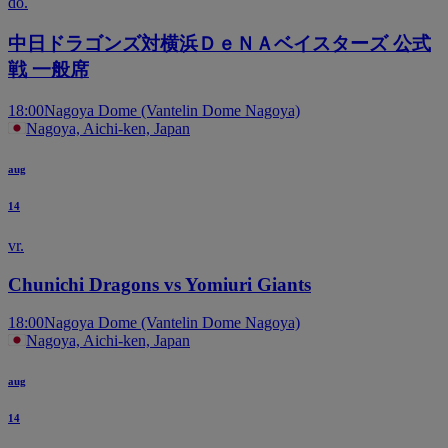
do.
中日ドラゴンズ対横浜ＤｅＮＡベイスターズ 公式
戦 一般席
18:00
Nagoya Dome (Vantelin Dome Nagoya)
Nagoya, Aichi-ken, Japan
aug
14
vr.
Chunichi Dragons vs Yomiuri Giants
18:00
Nagoya Dome (Vantelin Dome Nagoya)
Nagoya, Aichi-ken, Japan
aug
14