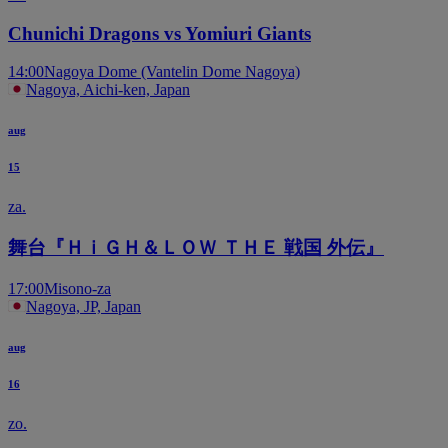
Chunichi Dragons vs Yomiuri Giants
14:00
Nagoya Dome (Vantelin Dome Nagoya)
Nagoya, Aichi-ken, Japan
aug
15
za.
舞台『ＨｉＧＨ＆ＬＯＷ ＴＨＥ 戦国 外伝』
17:00
Misono-za
Nagoya, JP, Japan
aug
16
zo.