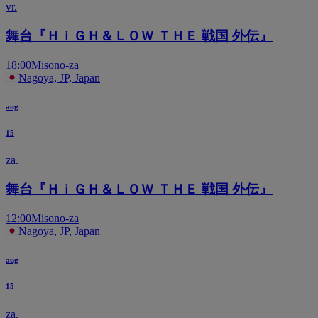
vr.
舞台『ＨｉＧＨ＆ＬＯＷ ＴＨＥ 戦国 外伝』
18:00
Misono-za
Nagoya, JP, Japan
aug
15
za.
舞台『ＨｉＧＨ＆ＬＯＷ ＴＨＥ 戦国 外伝』
12:00
Misono-za
Nagoya, JP, Japan
aug
15
za.