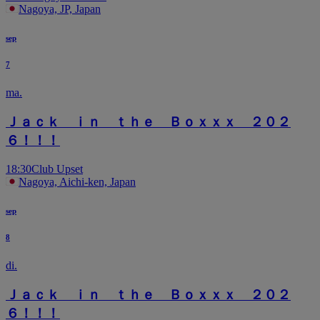
Nagoya, JP, Japan
sep
7
ma.
Ｊａｃｋ ｉｎ ｔｈｅ Ｂｏｘｘｘ ２０２
６！！！
18:30
Club Upset
Nagoya, Aichi-ken, Japan
sep
8
di.
Ｊａｃｋ ｉｎ ｔｈｅ Ｂｏｘｘｘ ２０２
６！！！