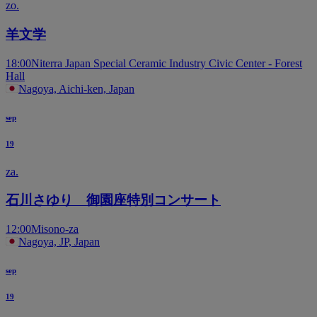
zo.
羊文学
18:00
Niterra Japan Special Ceramic Industry Civic Center - Forest
Hall
Nagoya, Aichi-ken, Japan
sep
19
za.
石川さゆり 御園座特別コンサート
12:00
Misono-za
Nagoya, JP, Japan
sep
19