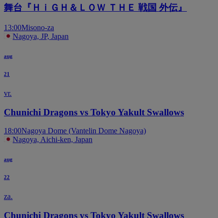
舞台『ＨｉＧＨ＆ＬＯＷ ＴＨＥ 戦国 外伝』
13:00
Misono-za
Nagoya, JP, Japan
aug
21
vr.
Chunichi Dragons vs Tokyo Yakult Swallows
18:00
Nagoya Dome (Vantelin Dome Nagoya)
Nagoya, Aichi-ken, Japan
aug
22
za.
Chunichi Dragons vs Tokyo Yakult Swallows