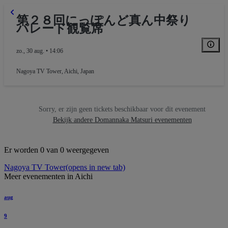
第２８回にっぽんど真ん中祭り
パレード観覧席
zo., 30 aug. • 14:06
Nagoya TV Tower
,
Aichi, Japan
Sorry, er zijn geen tickets beschikbaar voor dit evenement
Bekijk andere Domannaka Matsuri evenementen
Er worden 0 van 0 weergegeven
Nagoya TV Tower
(opens in new tab)
Meer evenementen in Aichi
aug
9