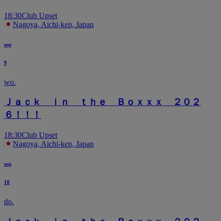
18:30
Club Upset
Nagoya, Aichi-ken, Japan
sep
9
wo.
Ｊａｃｋ ｉｎ ｔｈｅ Ｂｏｘｘｘ ２０２
６！！！
18:30
Club Upset
Nagoya, Aichi-ken, Japan
sep
10
do.