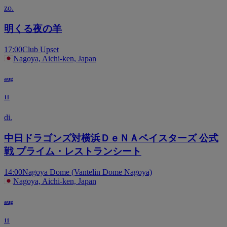
zo.
明くる夜の羊
17:00
Club Upset
Nagoya, Aichi-ken, Japan
aug
11
di.
中日ドラゴンズ対横浜ＤｅＮＡベイスターズ 公式
戦 プライム・レストランシート
14:00
Nagoya Dome (Vantelin Dome Nagoya)
Nagoya, Aichi-ken, Japan
aug
11