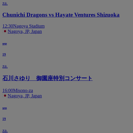
za.
Chunichi Dragons vs Hayate Ventures Shizuoka
12:30
Nagoya Stadium
Nagoya, JP, Japan
sep
19
za.
石川さゆり 御園座特別コンサート
16:00
Misono-za
Nagoya, JP, Japan
sep
19
za.