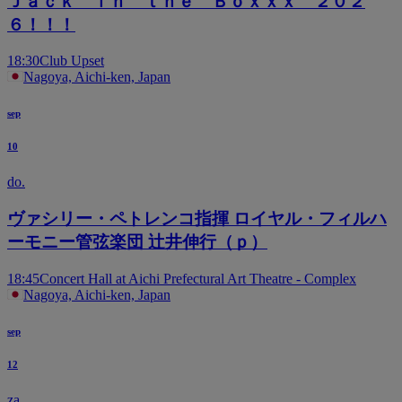
Ｊａｃｋ ｉｎ ｔｈｅ Ｂｏｘｘｘ ２０２
６！！！
18:30
Club Upset
Nagoya, Aichi-ken, Japan
sep
10
do.
ヴァシリー・ペトレンコ指揮 ロイヤル・フィルハ
ーモニー管弦楽団 辻井伸行（ｐ）
18:45
Concert Hall at Aichi Prefectural Art Theatre - Complex
Nagoya, Aichi-ken, Japan
sep
12
za.