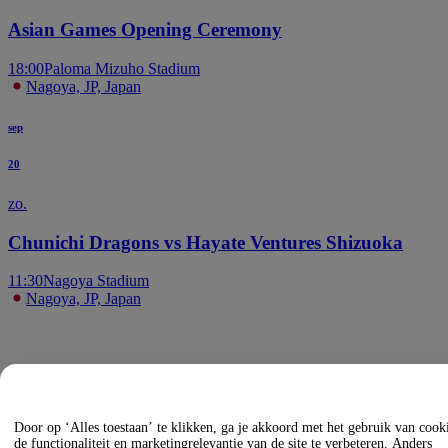
Asian Games Opening Ceremony
18:00
Paloma Mizuho Stadium
Nagoya, JP, Japan
sep
20
zo.
Chunichi Dragons vs Hayate Ventures Shizuoka
11:30
Nagoya Stadium
Nagoya, JP, Japan
Door op ‘Alles toestaan’ te klikken, ga je akkoord met het gebruik van coo
de functionaliteit en marketingrelevantie van de site te verbeteren. Anders