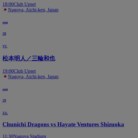
18:00
Club Upset
Nagoya, Aichi-ken, Japan
aug
28
vr.
松本明人／三輪和也
19:00
Club Upset
Nagoya, Aichi-ken, Japan
aug
29
za.
Chunichi Dragons vs Hayate Ventures Shizuoka
11:30
Nagoya Stadium