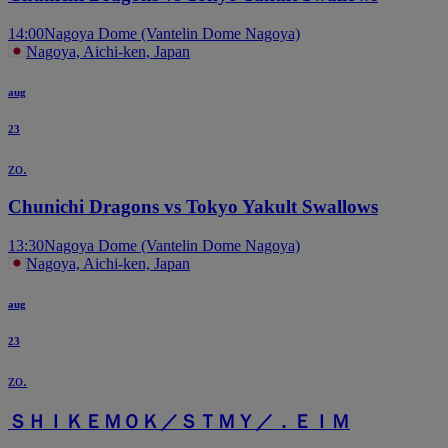
14:00
Nagoya Dome (Vantelin Dome Nagoya)
Nagoya, Aichi-ken, Japan
aug
23
zo.
Chunichi Dragons vs Tokyo Yakult Swallows
13:30
Nagoya Dome (Vantelin Dome Nagoya)
Nagoya, Aichi-ken, Japan
aug
23
zo.
ＳＨＩＫＥＭＯＫ／ＳＴＭＹ／．ＥＩＭ