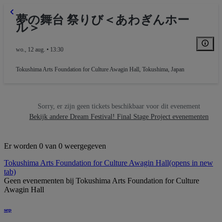
夢の舞台 祭りび＜あわぎんホー
ル＞
wo., 12 aug. • 13:30
Tokushima Arts Foundation for Culture Awagin Hall
,
Tokushima, Japan
Sorry, er zijn geen tickets beschikbaar voor dit evenement
Bekijk andere Dream Festival! Final Stage Project evenementen
Er worden 0 van 0 weergegeven
Tokushima Arts Foundation for Culture Awagin Hall
(opens in new
tab)
Geen evenementen bij Tokushima Arts Foundation for Culture
Awagin Hall
sep