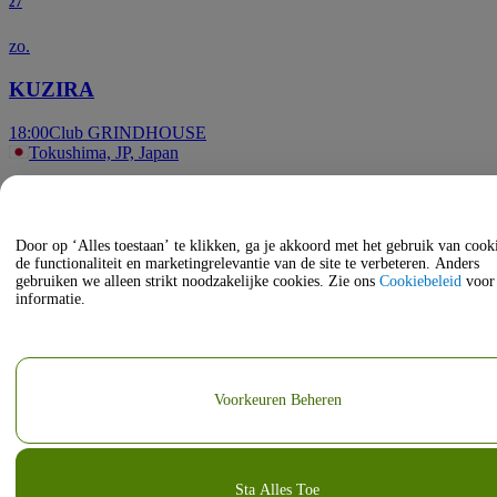
27
zo.
KUZIRA
18:00
Club GRINDHOUSE
Tokushima, JP, Japan
okt
18
Door op ‘Alles toestaan’ te klikken, ga je akkoord met het gebruik van coo
de functionaliteit en marketingrelevantie van de site te verbeteren. Anders
zo.
gebruiken we alleen strikt noodzakelijke cookies. Zie ons
Cookiebeleid
voor
informatie.
ザ５０回転ズ
16:00
Club GRINDHOUSE
Tokushima, JP, Japan
Voorkeuren Beheren
Sta Alles Toe