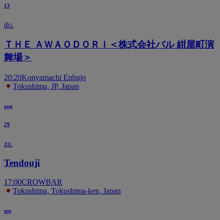
13
do.
ＴＨＥ ＡＷＡＯＤＯＲＩ＜株式会社バル 紺屋町演
舞場＞
20:20
Konyamachi Enbujo
Tokushima, JP, Japan
aug
29
za.
Tendouji
17:00
CROWBAR
Tokushima, Tokushima-ken, Japan
sep