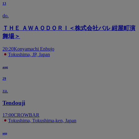
13
do.
ＴＨＥ ＡＷＡＯＤＯＲＩ＜株式会社バル 紺屋町演
舞場＞
20:20
Konyamachi Enbujo
Tokushima, JP, Japan
aug
29
za.
Tendouji
17:00
CROWBAR
Tokushima, Tokushima-ken, Japan
sep