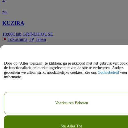
27
zo.
KUZIRA
18:00
Club GRINDHOUSE
Tokushima, JP, Japan
okt
18
Door op ‘Alles toestaan’ te klikken, ga je akkoord met het gebruik van coo
de functionaliteit en marketingrelevantie van de site te verbeteren. Anders
zo.
gebruiken we alleen strikt noodzakelijke cookies. Zie ons
Cookiebeleid
voor
informatie.
ザ５０回転ズ
16:00
Club GRINDHOUSE
Tokushima, JP, Japan
Voorkeuren Beheren
Sta Alles Toe