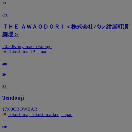
13
do.
ＴＨＥ ＡＷＡＯＤＯＲＩ＜株式会社バル 紺屋町演
舞場＞
20:20
Konyamachi Enbujo
Tokushima, JP, Japan
aug
29
za.
Tendouji
17:00
CROWBAR
Tokushima, Tokushima-ken, Japan
sep