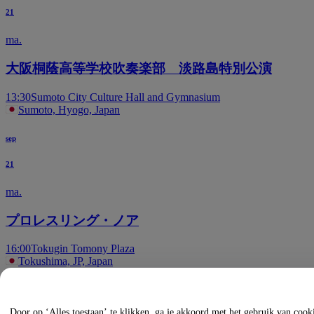
21
ma.
大阪桐蔭高等学校吹奏楽部 淡路島特別公演
13:30
Sumoto City Culture Hall and Gymnasium
Sumoto, Hyogo, Japan
sep
21
ma.
プロレスリング・ノア
16:00
Tokugin Tomony Plaza
Tokushima, JP, Japan
okt
Door op ‘Alles toestaan’ te klikken, ga je akkoord met het gebruik van coo