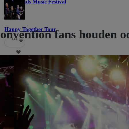
Lost Lands Music Festival
121
Happy Together Tour
Convention fans houden o
111