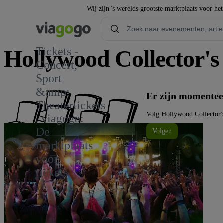
Wij zijn 's werelds grootste marktplaats voor he
Tickets -
Hollywood Collector's
Concert,
Sport
&amp;
Er zijn momentee
Theatertickets
Volg Hollywood Collector'
| viagogo:
De
Volgen
marktplaats
voor
tickets