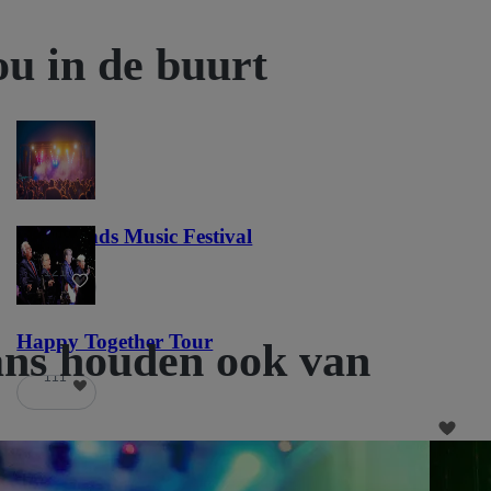
ou in de buurt
Lost Lands Music Festival
121
Happy Together Tour
ans houden ook van
111