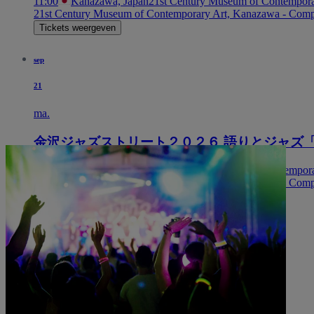
11:00
Kanazawa, Japan
21st Century Museum of Contempor
21st Century Museum of Contemporary Art, Kanazawa - Com
Tickets weergeven
sep
21
ma.
金沢ジャズストリート２０２６ 語りとジャズ
14:00
Kanazawa, Japan
21st Century Museum of Contempor
21st Century Museum of Contemporary Art, Kanazawa - Com
Tickets weergeven