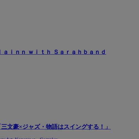
ｌａｉｎｎ ｗｉｔｈ Ｓａｒａｈｂａｎｄ
「三文豪×ジャズ・物語はスイングする！」