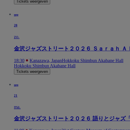
Tickets weergeven
sep
20
zo.
金沢ジャズストリート２０２６ Ｓａｒａｈ Ａ
18:30
Kanazawa, Japan
Hokkoku Shimbun Akabane Hall
Hokkoku Shimbun Akabane Hall
Tickets weergeven
sep
21
ma.
金沢ジャズストリート２０２６ 語りとジャズ