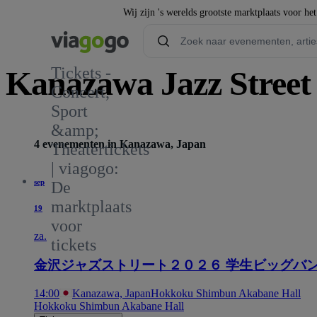
Wij zijn 's werelds grootste marktplaats voor he
Tickets -
Kanazawa Jazz Street 
Concert,
Sport
&amp;
4 evenementen in Kanazawa, Japan
Theatertickets
| viagogo:
sep
De
marktplaats
19
voor
za.
tickets
金沢ジャズストリート２０２６ 学生ビッグバ
14:00
Kanazawa, Japan
Hokkoku Shimbun Akabane Hall
Hokkoku Shimbun Akabane Hall