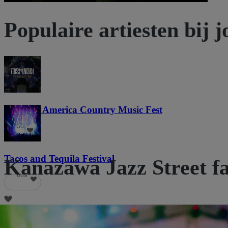
Populaire artiesten bij j
Voices of America Country Music Fest
36
Tacos and Tequila Festival
Kanazawa Jazz Street f
689