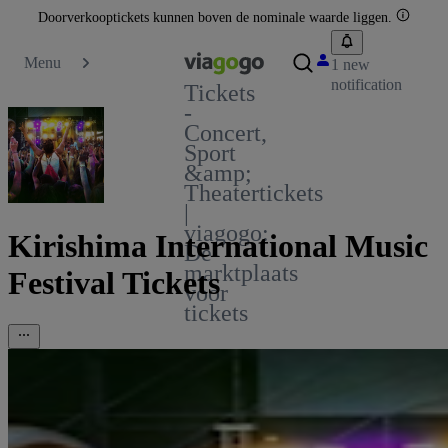
Doorverkooptickets kunnen boven de nominale waarde liggen.
Menu
1 new
notification
Tickets
-
Concert,
Sport
&amp;
Theatertickets
|
viagogo:
Kirishima International Music
De
marktplaats
Festival Tickets
voor
tickets