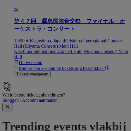
zo.
第４７回 霧島国際音楽祭 ファイナル・オ
ーケストラ・コンサート
13:00
Kagoshima, Japan
Kirishima International Concert
Hall (Miyama Conseru) Main Hall
Kirishima International Concert Hall (Miyama Conseru) Main
Hall
Dit weekend
Minder dan 2% van de tickets nog beschikbaar
Tickets weergeven
Wil je betere ticketaanbevelingen?
Inloggen / Account aanmaken
Trending events vlakbij