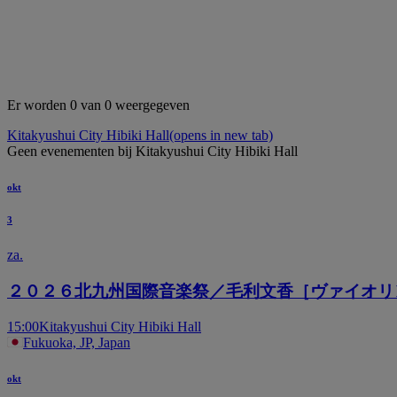
Er worden 0 van 0 weergegeven
Kitakyushui City Hibiki Hall
(opens in new tab)
Geen evenementen bij Kitakyushui City Hibiki Hall
okt
3
za.
２０２６北九州国際音楽祭／毛利文香［ヴァイオリ
15:00
Kitakyushui City Hibiki Hall
Fukuoka, JP, Japan
okt