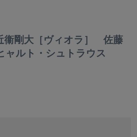
近衞剛大［ヴィオラ］ 佐藤
リヒャルト・シュトラウス