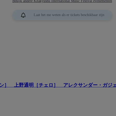
Bekijk andere Kitakyushu International Music Festival evenementen
Laat het me weten als er tickets beschikbaar zijn
ン］ 上野通明［チェロ］ アレクサンダー・ガジ