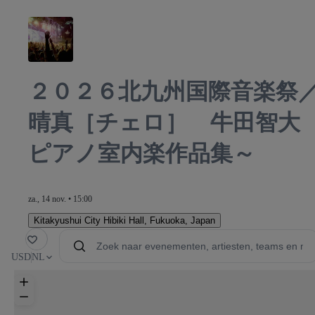
２０２６北九州国際音楽祭
晴真［チェロ］ 牛田智大
ピアノ室内楽作品集～
za., 14 nov. • 15:00
Kitakyushui City Hibiki Hall
,
Fukuoka, Japan
oriet
USD
NL