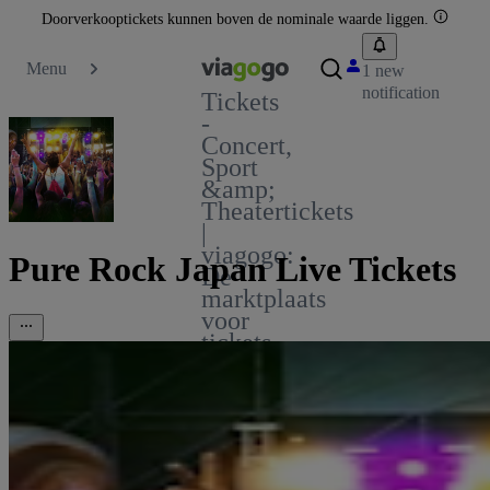
Doorverkooptickets kunnen boven de nominale waarde liggen.
Menu
1 new
notification
Tickets
-
Concert,
Sport
&amp;
Theatertickets
|
viagogo:
Pure Rock Japan Live Tickets
De
marktplaats
voor
tickets