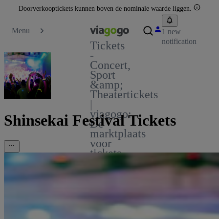
Doorverkooptickets kunnen boven de nominale waarde liggen.
Menu
1 new
notification
Tickets
-
Concert,
Sport
&amp;
Theatertickets
|
viagogo:
Shinsekai Festival Tickets
De
marktplaats
voor
tickets