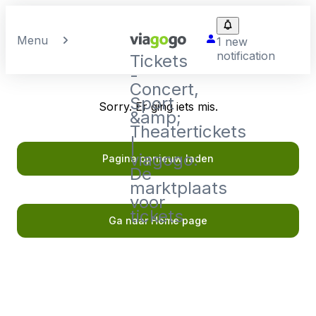
Menu
1 new
notification
Tickets
-
Concert,
Sport
Sorry. Er ging iets mis.
&amp;
Theatertickets
|
viagogo:
Pagina opnieuw laden
De
marktplaats
voor
tickets
Ga naar Home page