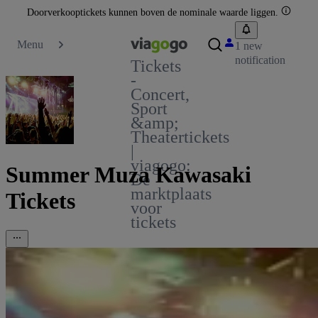
Doorverkooptickets kunnen boven de nominale waarde liggen.
Menu
1 new
notification
Tickets
-
Concert,
Sport
&amp;
Theatertickets
|
viagogo:
Summer Muza Kawasaki
De
marktplaats
Tickets
voor
tickets