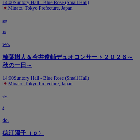
14:00
Suntory Hall - Blue Rose (Small Hall)
Minato, Tokyo Prefecture, Japan
sep
16
wo.
榛葉樹人＆今井俊輔デュオコンサート２０２６～
秋の一日～
14:00
Suntory Hall - Blue Rose (Small Hall)
Minato, Tokyo Prefecture, Japan
okt
8
do.
徳江陽子（ｐ）