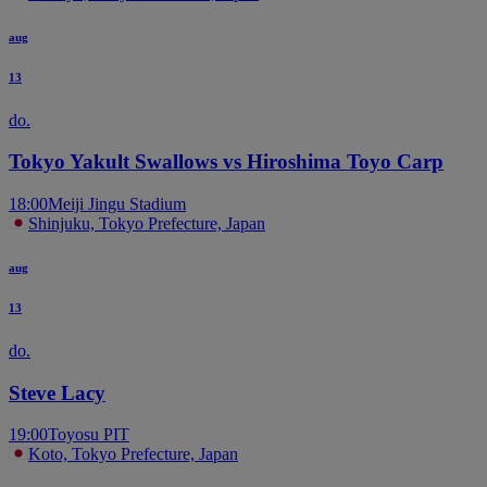
aug
13
do.
Tokyo Yakult Swallows vs Hiroshima Toyo Carp
18:00
Meiji Jingu Stadium
Shinjuku, Tokyo Prefecture, Japan
aug
13
do.
Steve Lacy
19:00
Toyosu PIT
Koto, Tokyo Prefecture, Japan