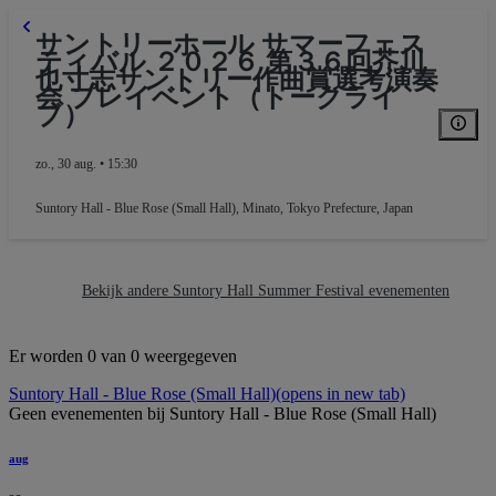
サントリーホール サマーフェス
ティバル ２０２６ 第３６回芥川
也寸志サントリー作曲賞選考演奏
会 プレイベント（トークライ
ブ）
zo., 30 aug. • 15:30
Suntory Hall - Blue Rose (Small Hall)
,
Minato, Tokyo Prefecture, Japan
Bekijk andere Suntory Hall Summer Festival evenementen
Er worden 0 van 0 weergegeven
Suntory Hall - Blue Rose (Small Hall)
(opens in new tab)
Geen evenementen bij Suntory Hall - Blue Rose (Small Hall)
aug