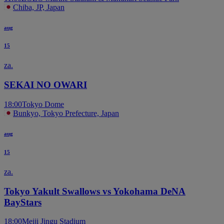
Chiba, JP, Japan
aug
15
za.
SEKAI NO OWARI
18:00
Tokyo Dome
Bunkyo, Tokyo Prefecture, Japan
aug
15
za.
Tokyo Yakult Swallows vs Yokohama DeNA
BayStars
18:00
Meiji Jingu Stadium