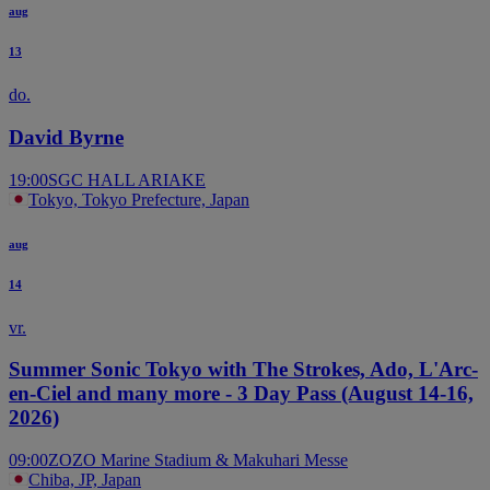
aug
13
do.
David Byrne
19:00
SGC HALL ARIAKE
Tokyo, Tokyo Prefecture, Japan
aug
14
vr.
Summer Sonic Tokyo with The Strokes, Ado, L'Arc-
en-Ciel and many more - 3 Day Pass (August 14-16,
2026)
09:00
ZOZO Marine Stadium & Makuhari Messe
Chiba, JP, Japan