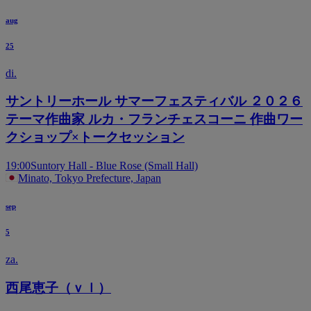
aug
25
di.
サントリーホール サマーフェスティバル ２０２６
テーマ作曲家 ルカ・フランチェスコーニ 作曲ワー
クショップ×トークセッション
19:00
Suntory Hall - Blue Rose (Small Hall)
Minato, Tokyo Prefecture, Japan
sep
5
za.
西尾恵子（ｖｌ）