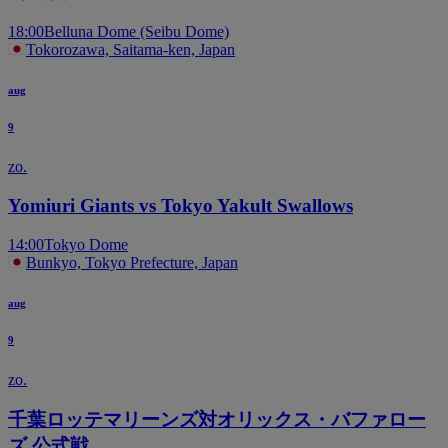
18:00
Belluna Dome (Seibu Dome)
Tokorozawa, Saitama-ken, Japan
aug
9
zo.
Yomiuri Giants vs Tokyo Yakult Swallows
14:00
Tokyo Dome
Bunkyo, Tokyo Prefecture, Japan
aug
9
zo.
千葉ロッテマリーンズ対オリックス・バファロー
ズ 公式戦