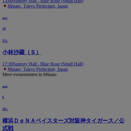
13:00
Suntory Hall - Blue Rose (Small Hall)
Minato, Tokyo Prefecture, Japan
nov
29
zo.
小林沙羅（Ｓ）
17:30
Suntory Hall - Blue Rose (Small Hall)
Minato, Tokyo Prefecture, Japan
Meer evenementen in Minato
aug
6
do.
横浜ＤｅＮＡベイスターズ対阪神タイガース／公
式戦