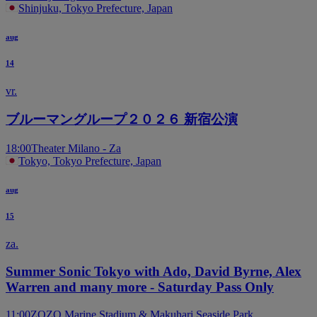
Shinjuku, Tokyo Prefecture, Japan
aug
14
vr.
ブルーマングループ２０２６ 新宿公演
18:00
Theater Milano - Za
Tokyo, Tokyo Prefecture, Japan
aug
15
za.
Summer Sonic Tokyo with Ado, David Byrne, Alex
Warren and many more - Saturday Pass Only
11:00
ZOZO Marine Stadium & Makuhari Seaside Park