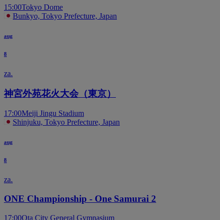
15:00
Tokyo Dome
Bunkyo, Tokyo Prefecture, Japan
aug
8
za.
神宮外苑花火大会（東京）
17:00
Meiji Jingu Stadium
Shinjuku, Tokyo Prefecture, Japan
aug
8
za.
ONE Championship - One Samurai 2
17:00
Ota City General Gymnasium