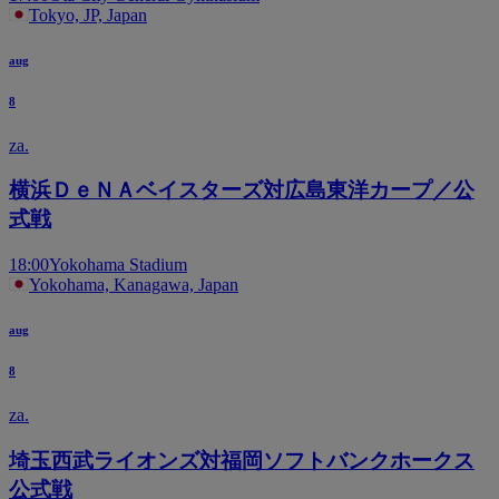
Tokyo, JP, Japan
aug
8
za.
横浜ＤｅＮＡベイスターズ対広島東洋カープ／公
式戦
18:00
Yokohama Stadium
Yokohama, Kanagawa, Japan
aug
8
za.
埼玉西武ライオンズ対福岡ソフトバンクホークス
公式戦