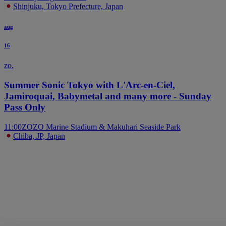
Shinjuku, Tokyo Prefecture, Japan
aug
16
zo.
Summer Sonic Tokyo with L'Arc-en-Ciel,
Jamiroquai, Babymetal and many more - Sunday
Pass Only
11:00
ZOZO Marine Stadium & Makuhari Seaside Park
Chiba, JP, Japan