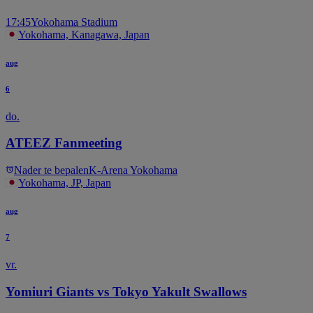
17:45
Yokohama Stadium
Yokohama, Kanagawa, Japan
aug
6
do.
ATEEZ Fanmeeting
Nader te bepalen
K-Arena Yokohama
Yokohama, JP, Japan
aug
7
vr.
Yomiuri Giants vs Tokyo Yakult Swallows