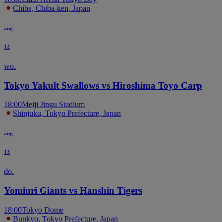
Chiba, Chiba-ken, Japan
aug
12
wo.
Tokyo Yakult Swallows vs Hiroshima Toyo Carp
18:00
Meiji Jingu Stadium
Shinjuku, Tokyo Prefecture, Japan
aug
13
do.
Yomiuri Giants vs Hanshin Tigers
18:00
Tokyo Dome
Bunkyo, Tokyo Prefecture, Japan