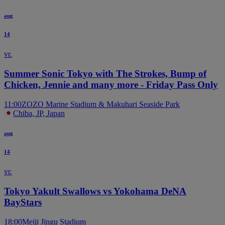
aug
14
vr.
Summer Sonic Tokyo with The Strokes, Bump of
Chicken, Jennie and many more - Friday Pass Only
11:00
ZOZO Marine Stadium & Makuhari Seaside Park
Chiba, JP, Japan
aug
14
vr.
Tokyo Yakult Swallows vs Yokohama DeNA
BayStars
18:00
Meiji Jingu Stadium