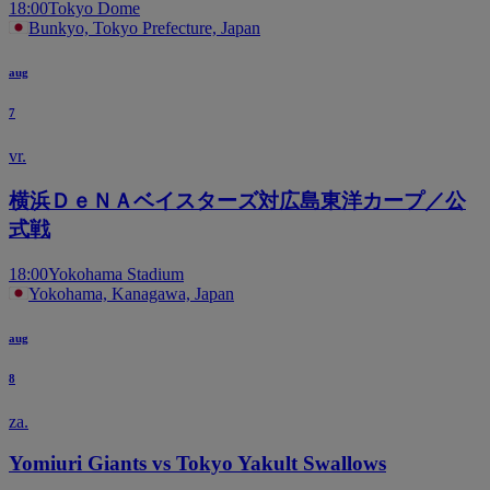
18:00
Tokyo Dome
Bunkyo, Tokyo Prefecture, Japan
aug
7
vr.
横浜ＤｅＮＡベイスターズ対広島東洋カープ／公
式戦
18:00
Yokohama Stadium
Yokohama, Kanagawa, Japan
aug
8
za.
Yomiuri Giants vs Tokyo Yakult Swallows