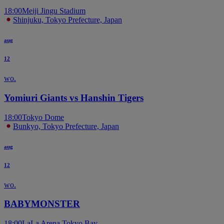
18:00
Meiji Jingu Stadium
Shinjuku, Tokyo Prefecture, Japan
aug
12
wo.
Yomiuri Giants vs Hanshin Tigers
18:00
Tokyo Dome
Bunkyo, Tokyo Prefecture, Japan
aug
12
wo.
BABYMONSTER
18:00
LaLa Arena Tokyo Bay