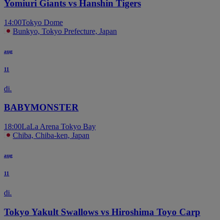
Yomiuri Giants vs Hanshin Tigers
14:00
Tokyo Dome
Bunkyo, Tokyo Prefecture, Japan
aug
11
di.
BABYMONSTER
18:00
LaLa Arena Tokyo Bay
Chiba, Chiba-ken, Japan
aug
11
di.
Tokyo Yakult Swallows vs Hiroshima Toyo Carp