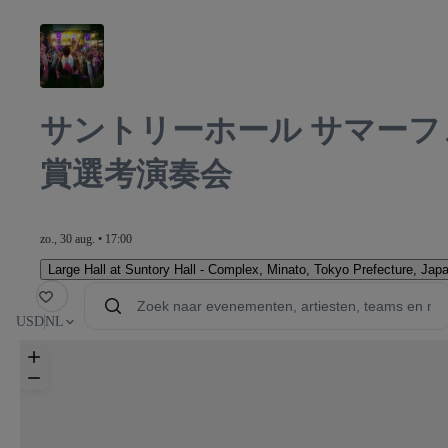
サントリーホール サマーフ
賞選考演奏会
zo., 30 aug. • 17:00
Large Hall at Suntory Hall - Complex
,
Minato, Tokyo Prefecture, Jap
Block L
oriet
USD
NL