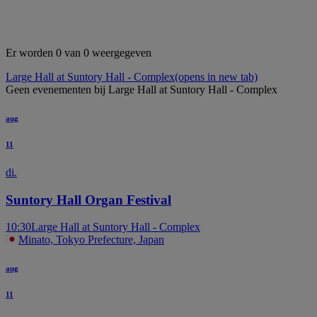
Er worden 0 van 0 weergegeven
Large Hall at Suntory Hall - Complex
(opens in new tab)
Geen evenementen bij Large Hall at Suntory Hall - Complex
aug
11
di.
Suntory Hall Organ Festival
10:30
Large Hall at Suntory Hall - Complex
Minato, Tokyo Prefecture, Japan
aug
11