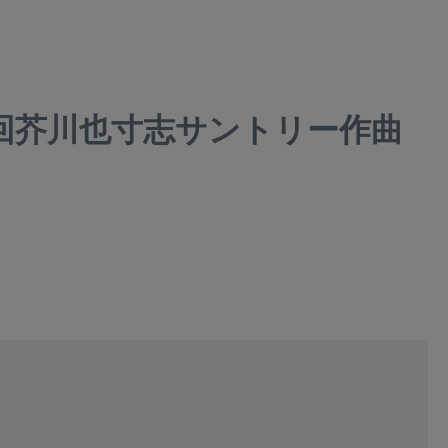
６回芥川也寸志サントリー作曲
Block RA